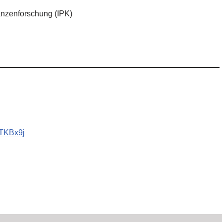
lanzenforschung (IPK)
QTKBx9j