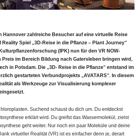
 Hannover zahlreiche Besucher auf eine virtuelle Reise
l Reality Spiel „3D-Reise in die Pflanze – Plant Journey“
d Kulturpflanzenforschung (IPK) nun für den VR NOW-
 Preis im Bereich Bildung nach Gatersleben bringen wird,
ech in Potsdam. Die „3D- Reise in die Pflanze“ entstand im
zlich gestarteten Verbundprojekts „AVATARS“. In diesem
ealität als Werkzeuge zur Visualisierung komplexer
eingesetzt.
Chloroplasten. Suchend schaust du dich um. Du entdeckst
synthese erklärt wird. Du greifst das Wassermolekül, zielst
otosynthese geht weiter. Nur noch ein paar Moleküle und deine
k virtueller Realität (VR) ist es einfacher denn je, derart